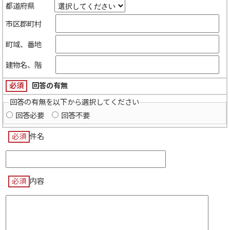
都道府県
市区郡町村
町域、番地
建物名、階
必須
回答の有無
回答の有無を以下から選択してください
回答必要
回答不要
必須
件名
必須
内容