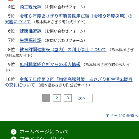
4位
商工観光課
（お問い合わせフォーム）
5位
令和８年度あさぎり町職員採用試験（令和９年度採用）の
実施について
（熊本県あさぎり町公式サイト）
6位
健康推進課
（お問い合わせフォーム）
7位
生活福祉課
（お問い合わせフォーム）
8位
教育課関連施設（屋内）の利用停止について
（熊本県あさぎ
り町公式サイト）
9位
無料職業紹介所からの求人情報
（熊本県あさぎり町公式サイ
ト）
10位
令和７年度第２回「物価高騰対策」あさぎり町生活応援券
の交付について
（熊本県あさぎり町公式サイト）
1
2
3
次へ→
ページの先頭へ
ホームページについて