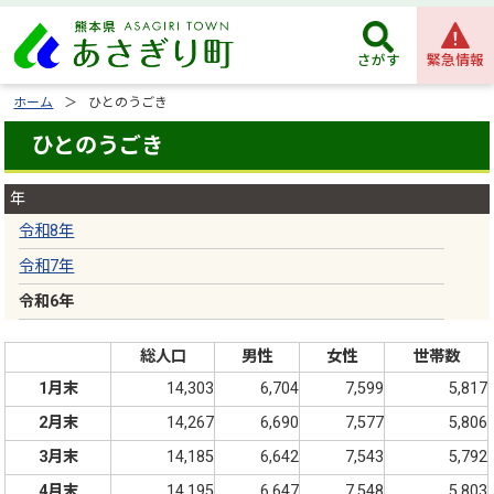
緊急情報
さがす
ホーム
ひとのうごき
ひとのうごき
年
令和8年
令和7年
令和6年
総人口
男性
女性
世帯数
1月末
14,303
6,704
7,599
5,817
2月末
14,267
6,690
7,577
5,806
3月末
14,185
6,642
7,543
5,792
4月末
14,195
6,647
7,548
5,803