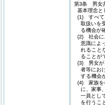
第3条
男女
基本理念と
(1)
すべて
取扱いを
る機会が
(2)
社会に
意識によ
れること
ることが
(3)
男女が
者等にお
する機会
(4)
家族を
に、家事
一員とし
を行うこ