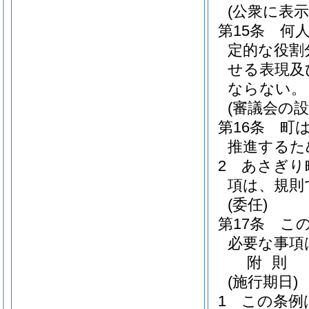
(公衆に表
第15条
何
定的な役割
せる表現及
ならない。
(審議会の設
第16条
町
推進するた
2
あさぎり
項は、規則
(委任)
第17条
こ
必要な事項
附
則
(施行期日)
1
この条例