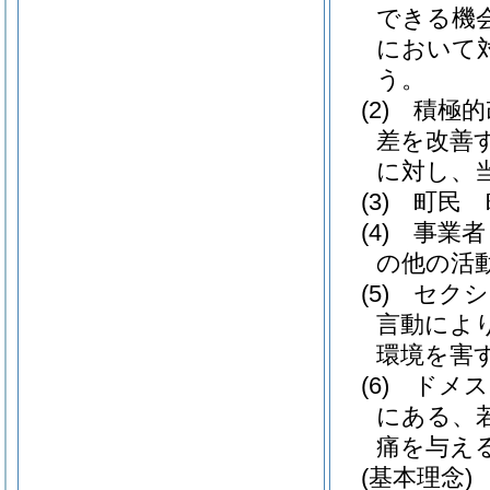
できる機
において
う。
(2)
積極
差を改善
に対し、
(3)
町民 
(4)
事業者
の他の活
(5)
セクシ
言動によ
環境を害
(6)
ドメス
にある、
痛を与え
(基本理念)