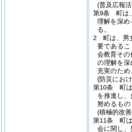
(普及広報活
第9条
町は
理解を深め
る。
2
町は、男
要であるこ
会教育その
の理解を深
充実のため
(防災にお
第10条
町
を推進し、
努めるもの
(積極的改善
第11条
町
会に関し、