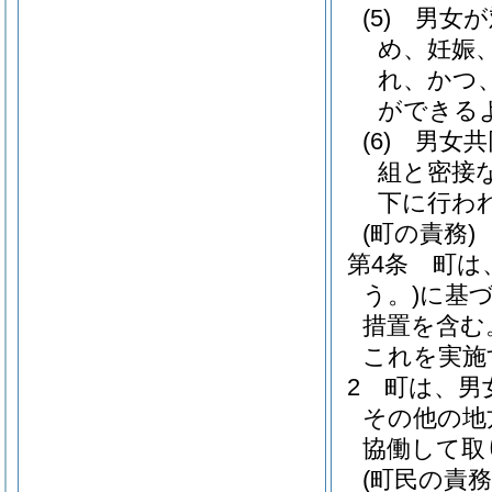
(5)
男女が
め、妊娠
れ、かつ
ができる
(6)
男女共
組と密接
下に行わ
(町の責務)
第4条
町は
う。)
に基
措置を含む
これを実施
2
町は、男
その他の地
協働して取
(町民の責務