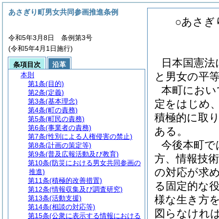
あさぎり町男女共同参画推進条例
○あさぎ
令和5年3月8日 条例第3号
(令和5年4月1日施行)
日本国憲法
条項目次
沿革
と男女の平
本則
第1条
(目的)
本町におい
第2条
(定義)
第3条
(基本理念)
定をはじめ
第4条
(町の責務)
積極的に取
第5条
(町民の責務)
第6条
(事業者の責務)
ある。
第7条
(性別による人権侵害の禁止)
今後本町で
第8条
(計画の策定等)
第9条
(普及広報活動及び教育)
方、情報技
第10条
(防災における男女共同参画の
の対応が求
推進)
第11条
(積極的改善措置)
る固定的な
第12条
(情報収集及び調査研究)
様な生き方
第13条
(活動支援)
第14条
(相談の対応等)
図らなけれ
第15条
(公衆に表示する情報における