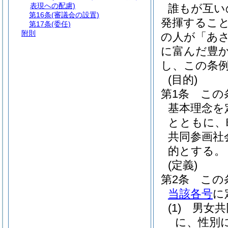
表現への配慮)
誰もが互い
第16条
(審議会の設置)
発揮するこ
第17条
(委任)
附則
の人が「あ
に富んだ豊
し、この条
(目的)
第1条
この
基本理念を
とともに、
共同参画社
的とする。
(定義)
第2条
この
当該各号
に
(1)
男女共
に、性別