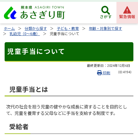
緊急情報
さがす
ホーム
分類から探す
子ども・教育
年齢・対象別で探す
乳幼児（0～6歳）
児童手当について
児童手当について
最終更新日：
2024年12月6日
（ID:4194）
印刷
児童手当とは
次代の社会を担う児童の健やかな成長に資することを目的とし
て、児童を養育する父母などに手当を支給する制度です。
受給者