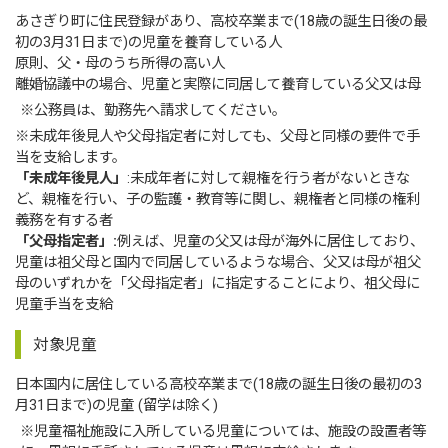
あさぎり町に住民登録があり、高校卒業まで(18歳の誕生日後の最
初の3月31日まで)の児童を養育している人
原則、父・母のうち所得の高い人
離婚協議中の場合、児童と実際に同居して養育している父又は母
※公務員は、勤務先へ請求してください。
※未成年後見人や父母指定者に対しても、父母と同様の要件で手
当を支給します。
「未成年後見人」
:未成年者に対して親権を行う者がないときな
ど、親権を行い、子の監護・教育等に関し、親権者と同様の権利
義務を有する者
「父母指定者」:
例えば、児童の父又は母が海外に居住しており、
児童は祖父母と国内で同居しているような場合、父又は母が祖父
母のいずれかを「父母指定者」に指定することにより、祖父母に
児童手当を支給
対象児童
日本国内に居住している高校卒業まで(18歳の誕生日後の最初の3
月31日まで)の児童 (留学は除く)
※児童福祉施設に入所している児童については、施設の設置者等