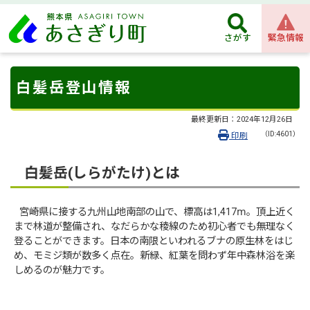
緊急情報
さがす
白髪岳登山情報
最終更新日：
2024年12月26日
（ID:4601）
印刷
白髪岳(しらがたけ)とは
宮崎県に接する九州山地南部の山で、標高は1,417ⅿ。頂上近く
まで林道が整備され、なだらかな稜線のため初心者でも無理なく
登ることができます。日本の南限といわれるブナの原生林をはじ
め、モミジ類が数多く点在。新緑、紅葉を問わず年中森林浴を楽
しめるのが魅力です。